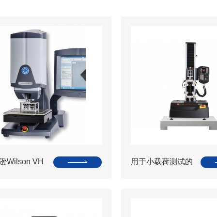
Wilson VH
用于小载荷测试的
00自动化维氏/
5940系列单立柱
硬度计
台式试验系统