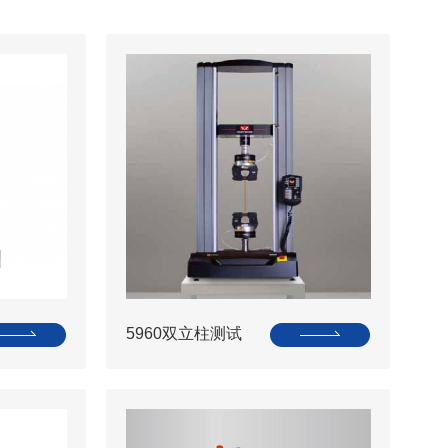
5960双立柱测试
系统用于拉伸、压
缩、弯曲和剥离测