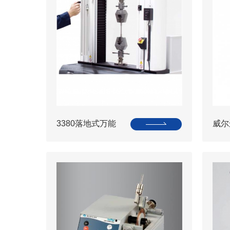
3380落地式万能
威尔逊
材料试验系统
dn
BH3