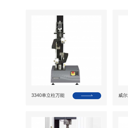
3340单立柱万能
威尔逊
材料试验系统
31
努氏