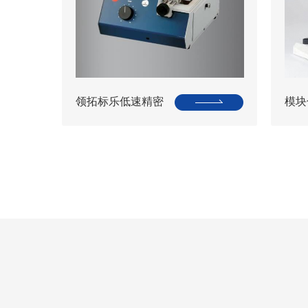
​​领拓标乐低速精密
模块
切割机IsoMet Low
系统 
speed
000