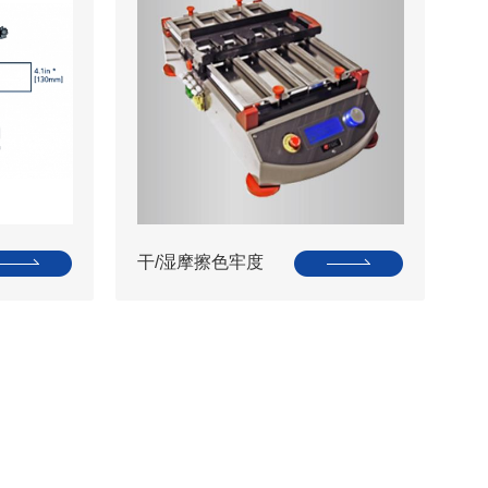
试
干/湿摩擦色牢度
试验机