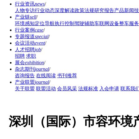
行业资讯
news
/
人物专访
行业动态
深度解读
政策法规
研究报告
产品新闻
技
产业链
sell
/
环境感知
定位导航
执行控制
驾驶辅助
车联网设备
整车服务
行业案例
case
/
专题报道
special
/
会议活动
event
/
人才招聘
job
/
招聘
求职
展会
exhibition
/
杂志期刊
journal
/
咨询报告
在线阅读
书刊推荐
产业联盟
journal
/
关于联盟
联盟活动
会员风采
法规标准
入会申请
联系我
深圳（国际）市容环境