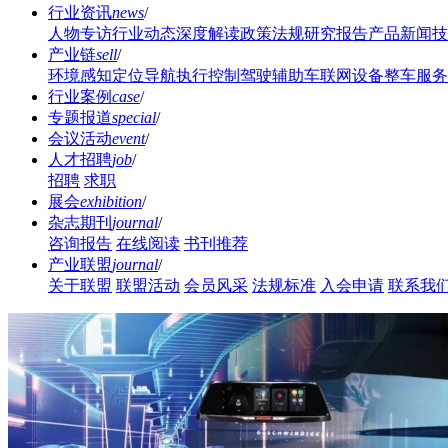
行业资讯
news
/
人物专访
行业动态
深度解读
政策法规
研究报告
产品新闻
技
产业链
sell
/
环境感知
定位导航
执行控制
驾驶辅助
车联网设备
整车服务
行业案例
case
/
专题报道
special
/
会议活动
event
/
人才招聘
job
/
招聘
求职
展会
exhibition
/
杂志期刊
journal
/
咨询报告
在线阅读
书刊推荐
产业联盟
journal
/
关于联盟
联盟活动
会员风采
法规标准
入会申请
联系我