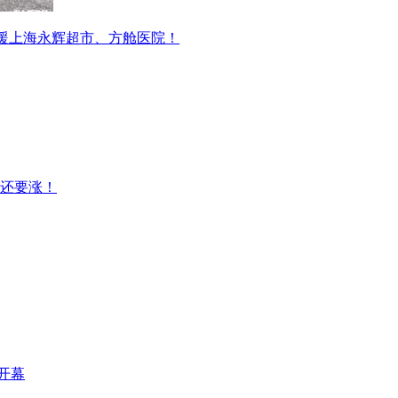
驰援上海永辉超市、方舱医院！
还要涨！
区开幕