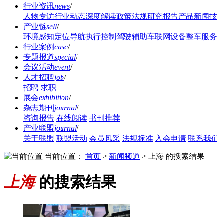
行业资讯
news
/
人物专访
行业动态
深度解读
政策法规
研究报告
产品新闻
技
产业链
sell
/
环境感知
定位导航
执行控制
驾驶辅助
车联网设备
整车服务
行业案例
case
/
专题报道
special
/
会议活动
event
/
人才招聘
job
/
招聘
求职
展会
exhibition
/
杂志期刊
journal
/
咨询报告
在线阅读
书刊推荐
产业联盟
journal
/
关于联盟
联盟活动
会员风采
法规标准
入会申请
联系我
当前位置：
首页
>
新闻频道
>
上海 的搜索结果
上海
的搜索结果