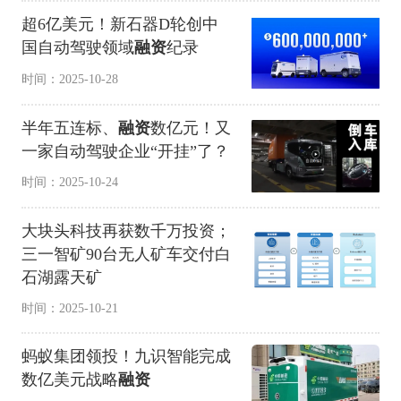
超6亿美元！新石器D轮创中
国自动驾驶领域
融资
纪录
时间：2025-10-28
半年五连标、
融资
数亿元！又
一家自动驾驶企业“开挂”了？
时间：2025-10-24
大块头科技再获数千万投资；
三一智矿90台无人矿车交付白
石湖露天矿
时间：2025-10-21
蚂蚁集团领投！九识智能完成
数亿美元战略
融资