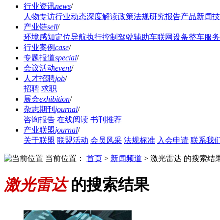
行业资讯
news
/
人物专访
行业动态
深度解读
政策法规
研究报告
产品新闻
技
产业链
sell
/
环境感知
定位导航
执行控制
驾驶辅助
车联网设备
整车服务
行业案例
case
/
专题报道
special
/
会议活动
event
/
人才招聘
job
/
招聘
求职
展会
exhibition
/
杂志期刊
journal
/
咨询报告
在线阅读
书刊推荐
产业联盟
journal
/
关于联盟
联盟活动
会员风采
法规标准
入会申请
联系我
当前位置：
首页
>
新闻频道
>
激光雷达 的搜索结
激光雷达
的搜索结果