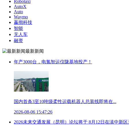
Robotaxi
AutoX
Auto
Waymo
嬴彻科技
智能
无人车
融资
最新新闻
年产3000台，电氢智运仪陇基地投产！
国内首条3至10吨级柔性运载机器人总装线即将在...
2026-08-06 15:47:26
2026未来交通发展（昆明）论坛将于 8月12日在滇中新