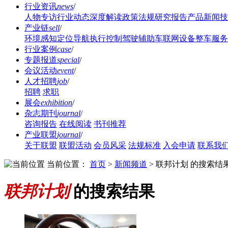
行业资讯
news
/
人物专访
行业动态
深度解读
政策法规
研究报告
产品新闻
技
产业链
sell
/
环境感知
定位导航
执行控制
驾驶辅助
车联网设备
整车服务
行业案例
case
/
专题报道
special
/
会议活动
event
/
人才招聘
job
/
招聘
求职
展会
exhibition
/
杂志期刊
journal
/
咨询报告
在线阅读
书刊推荐
产业联盟
journal
/
关于联盟
联盟活动
会员风采
法规标准
入会申请
联系我
当前位置：
首页
>
新闻频道
>
联邦计划 的搜索结
联邦计划
的搜索结果