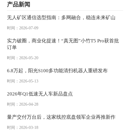
产品新闻
无人矿区通信选型指南：多网融合，稳连未来矿山
时间：2026-07-09
实力破圈，商业化提速！“真无图”小竹T5 Pro获首批
订单
时间：2026-05-20
6.8万起，阳光S100多功能清扫机器人重磅发布
时间：2026-05-13
2026年Q1低速无人车新品盘点
时间：2026-04-28
量产交付万台后，这家线控底盘领军企业再推新作
时间：2026-03-18