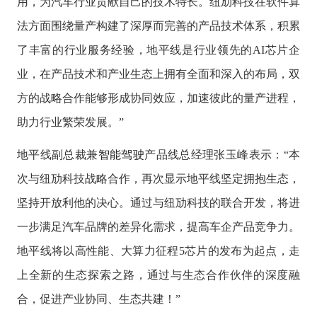
用，为汽车行业贡献自己的技术特长。纽劢科技在软件算
法方面围绕量产构建了深厚而完善的产品技术体系，积累
了丰富的行业服务经验，地平线是行业领先的AI芯片企
业，在产品技术和产业生态上拥有全面和深入的布局，双
方的战略合作能够形成协同效应，加速彼此的量产进程，
助力行业繁荣发展。”
地平线副总裁兼
智能驾驶
产品线总经理张玉峰表示：
“本
次与纽劢科技战略合作，再次显示地平线坚定拥抱生态，
坚持开放利他的决心。通过与纽劢科技的联合开发，将进
一步满足汽车品牌的差异化需求，提高车企产品竞争力。
地平线将以高性能、大算力征程5芯片的发布为起点，走
上全新的生态探索之路，通过与生态合作伙伴的深度融
合，促进产业协同、生态共建！”