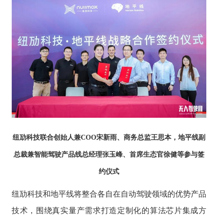
纽劢科技联合创始人兼COO宋新雨、商务总监王思本，地平线副
总裁兼智能驾驶产品线总经理张玉峰、首席生态官徐健等参与签
约仪式
纽劢科技和地平线将整合各自在自动驾驶领域的优势产品
技术，围绕真实量产需求打造定制化的算法芯片集成方