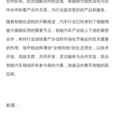
合作联系。此次战略合作的达成，将能助力彼此深化与合
作伙伴的量产合作关系，为行业提供更好的产品和服务。
随着智能化进程的不断推进，汽车行业已经来到了
智能驾
驶
大规模应用的重要节点，智能汽车产业链上下游的紧密
合作，将对行业加快量产步伐和市场化节奏起到至关重要
的作用。地平线始终秉持“全维利他”的生态理念，以技术
开放、高效支撑、共同开发、灵活服务为合作宗旨，联合
智能汽车领域所有参与者的力量，加速迈向整车智能的新
征程。
标签：