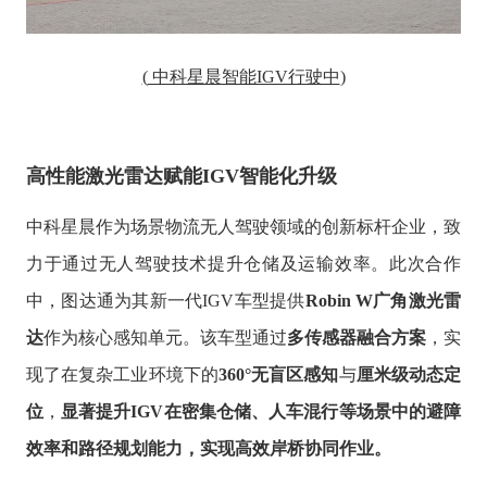
(
中科星晨智能IGV行驶中
)
高性能激光雷达赋能IGV智能化升级
中科星晨作为场景物流无人驾驶领域的创新标杆企业，致
力于通过无人驾驶技术提升仓储及运输效率。此次合作
中，图达通为其新一代IGV车型提供
Robin W广角激光雷
达
作为核心感知单元。该车型通过
多传感器融合方案
，实
现了在复杂工业环境下的
360°无盲区感知
与
厘米级动态定
位
，
显著提升IGV在密集仓储、人车混行等场景中的避障
效率和路径规划能力
，
实现高效岸桥协同作业
。