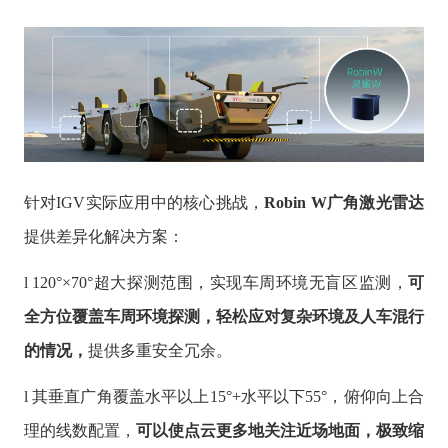
针对IGV实际应用中的核心挑战，
Robin W
广角激光雷达
提供差异化解决方案：
l 120°×70°超大探测范围，实现车周环境无盲区监测，
可
全方位
覆盖车
周环境探测，轻松应对复杂
环境及人车混行
的情况
，
提供多重安全冗余。
l 其垂直广角覆盖水平以上15°+水平以下55°，俯仰向上合
理的线数配置，
可以使点云更多地关注近场地面，极致缩