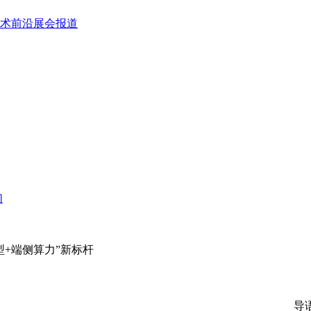
术前沿
展会报道
们
+端侧算力”新标杆
导