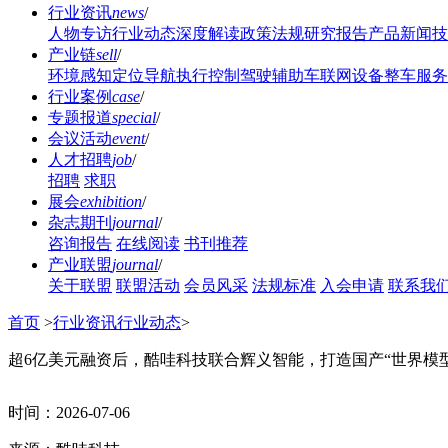
行业资讯
news
/
人物专访
行业动态
深度解读
政策法规
研究报告
产品新闻
技
产业链
sell
/
环境感知
定位导航
执行控制
驾驶辅助
车联网设备
整车服务
行业案例
case
/
专题报道
special
/
会议活动
event
/
人才招聘
job
/
招聘
求职
展会
exhibition
/
杂志期刊
journal
/
咨询报告
在线阅读
书刊推荐
产业联盟
journal
/
关于联盟
联盟活动
会员风采
法规标准
入会申请
联系我
首页
>
行业资讯
行业动态
>
超6亿美元融资后，酷哇科技联合辉义智能，打造国产“世界模型
时间：
2026-07-06