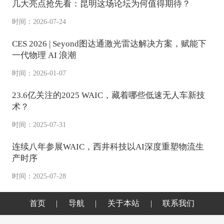
几大亮点抢先看：昆明这场论坛为何值得期待？
美固龙金属制品（中国）有限公司
时间：2026-07-24
库庞电子商务(上海)有限公司
CES 2026 | Seyond图达通激光雷达解决方案，赋能下
昆山杰斯比圣和科包装材料有限公司
一代物理 AI 浪潮
广州朴墅智能科技有限公司
时间：2026-01-07
湖州德坤自动化机械设备有限公司
23.6亿关注的2025 WAIC，藏着哪些低速无人车新技
四达轮业(青岛)有限公司
术？
苏州汇源塑胶制品有限公司
时间：2025-07-31
迈德威视科技江苏有限公司
连续八年参展WAIC，西井科技以AI深度重塑物流生
昆山晨昕自动化有限公司
产时序
阿尔帕动力科技江苏有限公司
时间：2025-07-28
湖州电滚筒有限公司
江苏瞬电网络科技有限公司
首页
|
导航
|
关于本站
|
联系我们
上海英内物联网科技股份有限公司