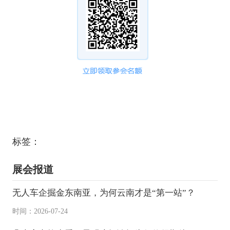
深圳市天和时代电子设备有限公司
东莞市琦顺升科技有限公司
上海万琛电子商务有限公司
常州市光卓传动设备有限公司
三维汉界机器(山东)股份有限公司
上海沃行信息技术有限公司
广东泽业科技有限公司
浙江华视智检科技有限公司
标签：
浙江袋袋工贸有限公司
深圳市神飞电子科技有限公司
展会报道
杭州晟达智能装备有限公司
无人车企掘金东南亚，为何云南才是“第一站”？
苏州铁博士金属科技发展有限公司
时间：2026-07-24
浙江新美工贸有限公司