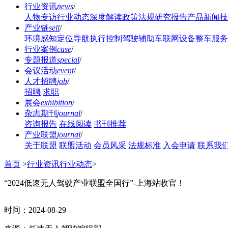
行业资讯
news
/
人物专访
行业动态
深度解读
政策法规
研究报告
产品新闻
技
产业链
sell
/
环境感知
定位导航
执行控制
驾驶辅助
车联网设备
整车服务
行业案例
case
/
专题报道
special
/
会议活动
event
/
人才招聘
job
/
招聘
求职
展会
exhibition
/
杂志期刊
journal
/
咨询报告
在线阅读
书刊推荐
产业联盟
journal
/
关于联盟
联盟活动
会员风采
法规标准
入会申请
联系我
首页
>
行业资讯
行业动态
>
“2024低速无人驾驶产业联盟全国行”-上海站收官！
时间：
2024-08-29