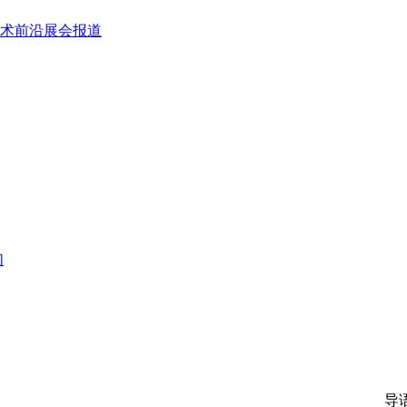
术前沿
展会报道
们
导