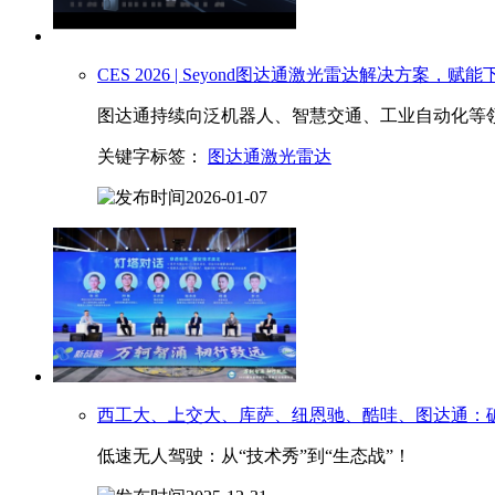
CES 2026 | Seyond
图达通
激光雷达解决方案，赋能下一
图达通持续向泛机器人、智慧交通、工业自动化等领
关键字标签：
图达通激光雷达
2026-01-07
西工大、上交大、库萨、纽恩驰、酷哇、
图达通
：
低速无人驾驶：从“技术秀”到“生态战”！