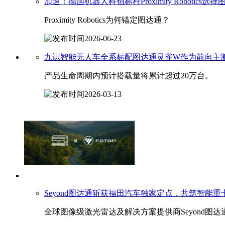
加速！德国机器人科创标杆Proximity Robotics选择
Proximity Robotics为何锚定图达通？
2026-06-23
九识智能无人车全系标配
图达通
灵雀W作为前向主
产品生命周期内预计搭载量将累计超过20万台。
2026-03-13
Seyond
图达通
斩获福田汽车独家定点，共筑智能重
全球图像级激光雷达及解决方案提供商Seyond图达