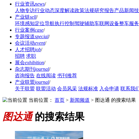
行业资讯
news
/
人物专访
行业动态
深度解读
政策法规
研究报告
产品新闻
技
产业链
sell
/
环境感知
定位导航
执行控制
驾驶辅助
车联网设备
整车服务
行业案例
case
/
专题报道
special
/
会议活动
event
/
人才招聘
job
/
招聘
求职
展会
exhibition
/
杂志期刊
journal
/
咨询报告
在线阅读
书刊推荐
产业联盟
journal
/
关于联盟
联盟活动
会员风采
法规标准
入会申请
联系我
当前位置：
首页
>
新闻频道
>
图达通 的搜索结果
图达通
的搜索结果