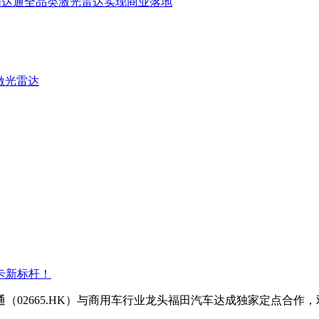
图达通
全品类激光雷达实现商业落地
激光雷达
卡新标杆！
通（02665.HK）与商用车行业龙头福田汽车达成独家定点合作，双