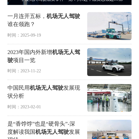
一月连开五标，
机场无人驾驶
谁在领跑？
时间：2025-09-19
2023年国内外新增
机场无人驾
驶
项目一览
时间：2023-11-22
中国民用
机场无人驾驶
发展现
状分析
时间：2023-02-01
是“香饽饽”也是“硬骨头”-深
度解读我国
机场无人驾驶
发展