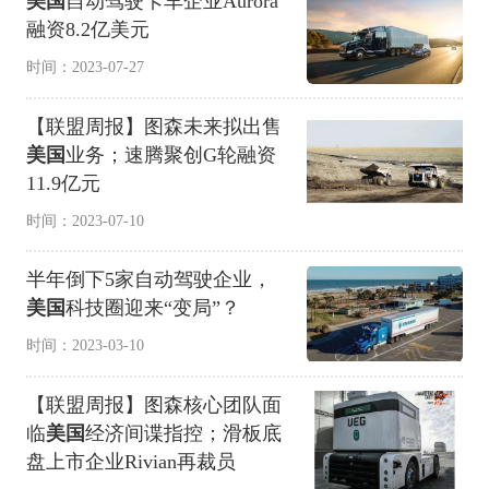
美国
自动驾驶卡车企业Aurora
融资8.2亿美元
时间：2023-07-27
【联盟周报】图森未来拟出售
美国
业务；速腾聚创G轮融资
11.9亿元
时间：2023-07-10
半年倒下5家自动驾驶企业，
美国
科技圈迎来“变局”？
时间：2023-03-10
【联盟周报】图森核心团队面
临
美国
经济间谍指控；滑板底
盘上市企业Rivian再裁员