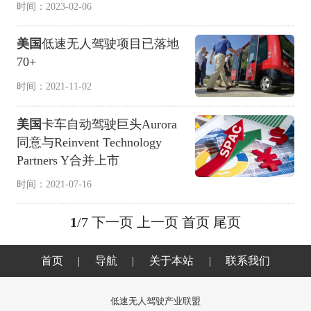
时间：2023-02-06
美国
低速无人驾驶项目已落地
70+
时间：2021-11-02
美国
卡车自动驾驶巨头Aurora
同意与Reinvent Technology
Partners Y合并上市
时间：2021-07-16
1
/7
下一页
上一页
首页
尾页
首页
|
导航
|
关于本站
|
联系我们
低速无人驾驶产业联盟