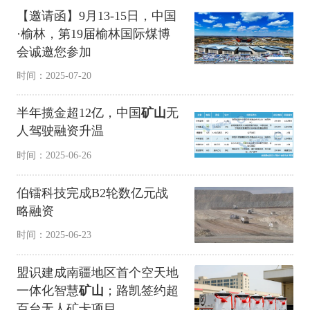
【邀请函】9月13-15日，中国
·榆林，第19届榆林国际煤博
会诚邀您参加
时间：2025-07-20
半年揽金超12亿，中国
矿山
无
人驾驶融资升温
时间：2025-06-26
伯镭科技完成B2轮数亿元战
略融资
时间：2025-06-23
盟识建成南疆地区首个空天地
一体化智慧
矿山
；路凯签约超
百台无人矿卡项目