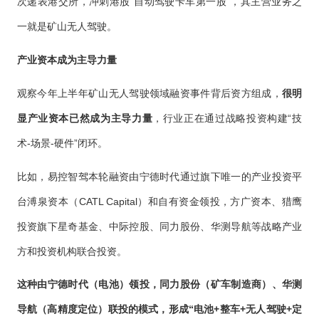
次递表港交所，冲刺港股“自动驾驶卡车第一股”，其主营业务之
一就是矿山无人驾驶。
产业资本成为主导力量
观察今年上半年矿山无人驾驶领域融资事件背后资方组成，
很明
显产业资本已然成为主导力量
，行业正在通过战略投资构建“技
术-场景-硬件”闭环。
比如，易控智驾本轮融资由宁德时代通过旗下唯一的产业投资平
台溥泉资本（CATL Capital）和自有资金领投，方广资本、猎鹰
投资旗下星奇基金、中际控股、同力股份、华测导航等战略产业
方和投资机构联合投资。
这种由宁德时代（电池）领投，同力股份（矿车制造商）、华测
导航（高精度定位）联投的模式，形成“电池+整车+无人驾驶+定